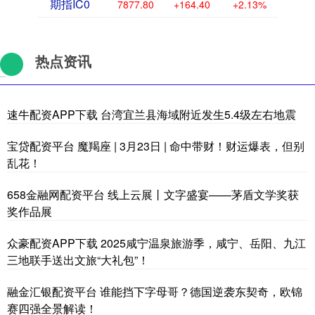
期指IC0
7877.80
+164.40
+2.13%
热点资讯
速牛配资APP下载 台湾宜兰县海域附近发生5.4级左右地震
宝贷配资平台 魔羯座 | 3月23日 | 命中带财！财运爆表，但别
乱花！
658金融网配资平台 线上云展丨文字盛宴——茅盾文学奖获
奖作品展
众豪配资APP下载 2025咸宁温泉旅游季，咸宁、岳阳、九江
三地联手送出文旅“大礼包”！
融金汇银配资平台 谁能挡下字母哥？德国逆袭东契奇，欧锦
赛四强全景解读！