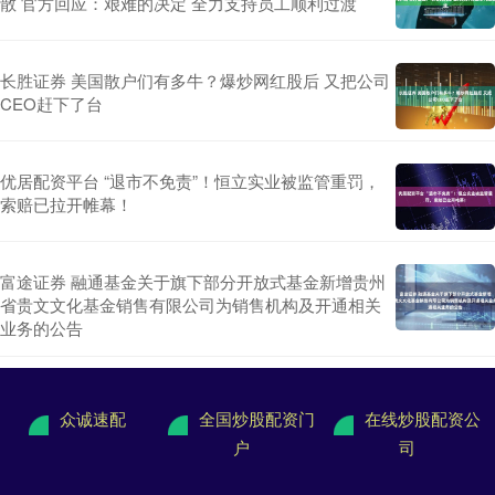
散 官方回应：艰难的决定 全力支持员工顺利过渡
长胜证券 美国散户们有多牛？爆炒网红股后 又把公司
CEO赶下了台
优居配资平台 “退市不免责”！恒立实业被监管重罚，
索赔已拉开帷幕！
富途证券 融通基金关于旗下部分开放式基金新增贵州
省贵文文化基金销售有限公司为销售机构及开通相关
业务的公告
众诚速配
全国炒股配资门
在线炒股配资公
户
司