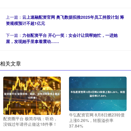
上一篇：
云上速融配资官网 奥飞数据拟推2025年员工持股计划 筹
资规模预计不超1亿元
下一篇：
力创配资平台 开心一笑：女会计让我帮她忙，一进她
屋，发现她手里拿着震动……
相关文章
牛弘配资官网 8月8日燃23转债
配资圈平台 极简存钱：听劝，
上涨0.26%，转股溢价率
没钱过年请停止做这18件事！
37.84%