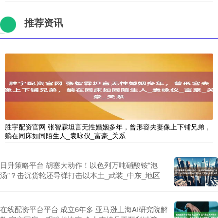
推荐资讯
胜宇配资官网 张智霖坦言无性婚姻多年，曾形容夫妻像上下铺兄弟，
躺在同床如同陌生人_袁咏仪_富豪_关系
日升策略平台 胡塞大动作！以色列万吨硝酸铵“泡
汤”？击沉货轮还导弹打击以本土_武装_中东_地区
在线配资平台平台 成立6年多 亚马逊上海AI研究院解