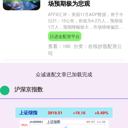
场预期极为悲观
ATFX汇评：美国11月ADP数据，将于今
日21：15公布，前值为4.2万人，预期值
1万人，预期降幅较大，市场情绪偏悲
观。原定于本周五公布的美国非农就业
日进金配资平台
报告，因....
查看：
190
分类：
在线炒股配资公
司
众诚速配文章已加载完成
沪深京指数
上证综指
3919.51
+19.16
+0.49%