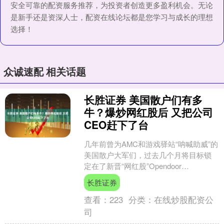
安全可靠的配资服务推荐，为投资者创造更多盈利机会。无论
是新手还是资深人士，配资在线论坛都是您学习与成长的理想
选择！
众诚速配 相关话题
长胜证券 美国散户们有多
牛？爆炒网红股后 又把公司
CEO赶下了台
几年前曾为AMC和游戏驿站“呐喊助威”的
美国散户大军们，过去几个月将目标锁
定在了新晋“网红股”Opendoor
Technologies身上。他们成功推高了股
长胜证券
价....
查看：
223
分类：
在线炒股配资公
司