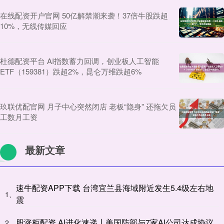
在线配资开户官网 50亿解禁潮来袭！37倍牛股跌超
10%，无线传媒回应
杜德配资平台 AI指数蓄力回调，创业板人工智能
ETF（159381）跌超2%，昆仑万维跌超6%
玖联优配官网 月子中心突然闭店 老板“隐身” 还拖欠员
工数月工资
最新文章
速牛配资APP下载 台湾宜兰县海域附近发生5.4级左右地
1、
震
股涨柜配资 AI进化速递丨美国防部与7家AI公司达成协议
2、