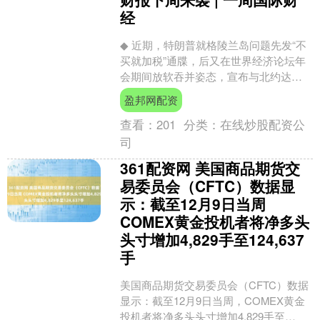
经
◆ 近期，特朗普就格陵兰岛问题先发“不
买就加税”通牒，后又在世界经济论坛年
会期间放软吞并姿态，宣布与北约达
成“协议框架”，取消关税威胁。对于特朗
盈邦网配资
普所谓的“协议框....
查看：
201
分类：
在线炒股配资公
司
361配资网 美国商品期货交
易委员会（CFTC）数据显
示：截至12月9日当周
COMEX黄金投机者将净多头
头寸增加4,829手至124,637
手
美国商品期货交易委员会（CFTC）数据
显示：截至12月9日当周，COMEX黄金
投机者将净多头头寸增加4,829手至