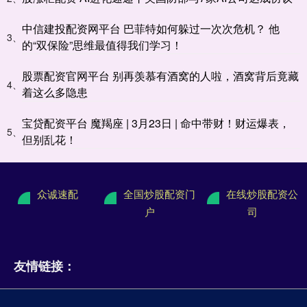
中信建投配资网平台 巴菲特如何躲过一次次危机？ 他
3、
的“双保险”思维最值得我们学习！
股票配资官网平台 别再羡慕有酒窝的人啦，酒窝背后竟藏
4、
着这么多隐患
宝贷配资平台 魔羯座 | 3月23日 | 命中带财！财运爆表，
5、
但别乱花！
众诚速配
全国炒股配资门
在线炒股配资公
户
司
友情链接：