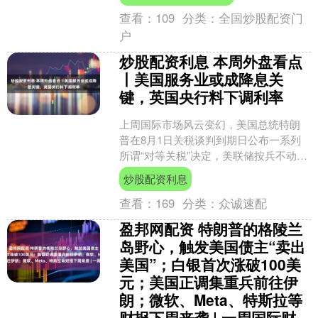
日，瑞士多家行业协....
查看：
109
分类：
全国炒股配资门
户
炒股配资利息 本周外盘看点
丨美国服务业或成降息关
键，英国央行料下调利率
上周国际市场风云变幻，美国总统特朗
普在8月1日关税谈判到期日公布一系列
所谓“对等关税”决定，美联储按兵不动。
美股尾盘跳水，道指周跌2.92%，纳指周
炒股配资利息
跌2.17....
查看：
169
分类：
众诚速配
盈邦网配资 特朗普的格陵兰
岛野心，触发美国债主“卖出
美国”；白银首次涨破100美
元；美国正调集重兵前往伊
朗；微软、Meta、特斯拉等
财报下周来袭 | 一周国际财