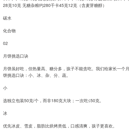
28克10克 无糖杂粮约280千卡45克12克（含麦芽糖醇）
碳水
化合物
02
月饼挑选口诀
月饼虽好吃，但热量高、糖分多，孩子不能贪吃。我们给家长一个月
饼挑选口诀：小、冰、杂、分、蔬。
小
选独立包装50克/个，而非180克大块；一次吃≤50克。
冰
优先冰皮、雪皮，脂肪比烘烤类低，口感清爽，孩子更喜欢。