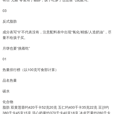
03
反式脂肪
成分表写“0”不代表没有，注意配料表中出现“氢化/精炼/人造奶油”，尽
量不给孩子买。
月饼也要“挑着吃”
01
热量排行榜（以100克可食部计算）
品名热量
碳水
化合物
脂肪 双黄莲蓉约420千卡52克20克 五仁约400千卡35克22克 豆沙约
380千卡45克15克 流心奶黄约370千卡40克18克 冰皮芒果约280千卡