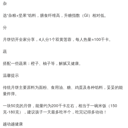
杂
选“杂粮+坚果”馅料，膳食纤维高，升糖指数（GI）相对低。
分
月饼切开全家分享，4人分1个双黄莲蓉，每人热量≈100千卡。
蔬
搭配一些蔬果：橙子、柚子等，解腻又健康。
温馨提示
传统月饼主要原料为面粉、食用油、糖、鸡蛋及各种馅料，妥妥的能
量炸弹。
一块50克的月饼，能量约为200千卡左右，相当于一碗米饭（150
克-180克），建议孩子一天最多吃半个，吃完记得多动动！
越动越健康