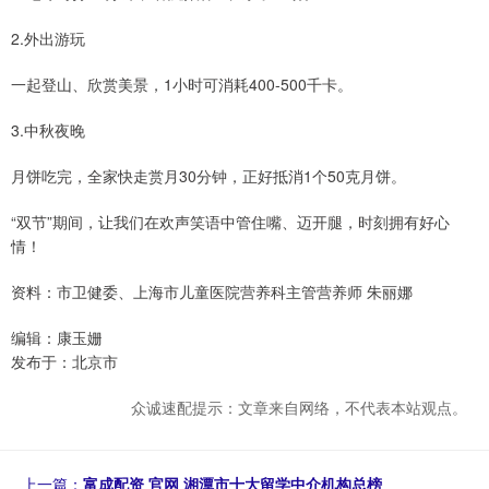
2.外出游玩
一起登山、欣赏美景，1小时可消耗400-500千卡。
3.中秋夜晚
月饼吃完，全家快走赏月30分钟，正好抵消1个50克月饼。
“双节”期间，让我们在欢声笑语中管住嘴、迈开腿，时刻拥有好心
情！
资料：市卫健委、上海市儿童医院营养科主管营养师 朱丽娜
编辑：康玉姗
发布于：北京市
众诚速配提示：文章来自网络，不代表本站观点。
上一篇：
富成配资 官网 湘潭市十大留学中介机构总榜