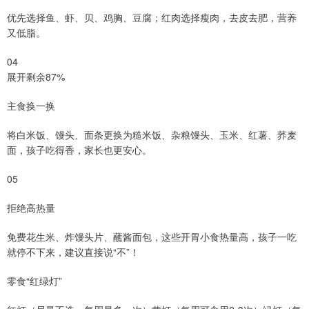
优先选择鱼、虾、贝、鸡胸、豆腐；红肉选择瘦肉，去皮去肥，营养
又低脂。
04
展开剩余87%
主食换一换
将白米饭、馒头、面条更换为糙米饭、杂粮馒头、玉米、红薯、荞麦
面，孩子吃得香，家长也更安心。
05
拒绝高热量
免费花生米、炸馒头片、蘸酱面包，这些开胃小食热量高，孩子一吃
就停不下来，建议直接说“不”！
零食“红绿灯”