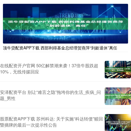
顶牛贷配资APP下载 西部利得基金总经理贺燕萍“到龄退休”离任
在线配资开户官网 50亿解禁潮来袭！37倍牛股跌超
10%，无线传媒回应
安泽配资平台 别让“难言之隐”拖垮你的生活_疾病_问
题_男性
股票配资APP下载 苏州科达: 关于实施“科达转债”赎回
暨摘牌的最后一次提示性公告