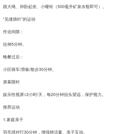
跳大绳、仰卧起坐、小哑铃（500毫升矿泉水瓶即可）。
“见缝插针”的运动
作业间隙：
拉伸5分钟。
晚餐过后：
小区骑车/滑板/散步30分钟。
屏幕限时
娱乐性视屏≤2小时/天，每20分钟抬头望远，保护视力。
推荐运动
1.家庭亲子
羽毛球对打30分钟，增强肺活量、亲子互动。