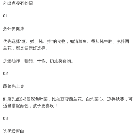
外出点餐有妙招
01
烹饪要健康
优先选择“蒸、煮、炖、拌”的食物，如清蒸鱼、番茄炖牛腩、凉拌西
兰花，都是健康好选择。
少选油炸、糖醋、干锅、奶油类食物。
02
蔬菜先上桌
到店先点2-3份深色叶菜，比如蒜蓉西兰花、白灼菜心、凉拌秋葵，可
适当搭配颜色，孩子更喜欢！
03
选优质蛋白