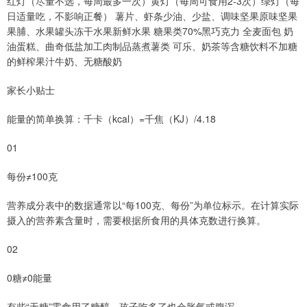
红灯（尽量不选，每周最多一次）黄灯（每周可食用2-3次）绿灯（每
日适量吃，不影响正餐） 薯片、虾条少油、少盐、调味坚果原味坚果
果脯、水果罐头冻干水果新鲜水果 糖果类70%黑巧克力 全麦面包 奶
油蛋糕、曲奇低盐加工肉制品蒸煮薯类 可乐、奶茶等含糖饮料不加糖
的鲜榨果汁牛奶、无糖酸奶
家长小贴士
能量的简单换算：千卡（kcal）=千焦（KJ）/4.18
01
每份≠100克
营养成分表中的数据通常以“每100克、每份”为单位标示。在计算实际
摄入的营养素含量时，需要根据所食用的具体克数进行换算。
02
0糖≠0能量
有些“无糖”零食用了糖醇，孩子吃多了也会胀气或腹泻。