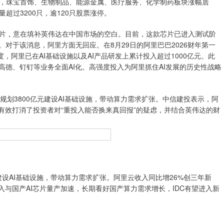
，珠宝首饰、生物制品、能源金属、医疗服务、化学制药板块涨幅居
过3200只，逾120只股票涨停。
，意在填补英伟达在中国市场的空白。目前，这款芯片已进入测试阶
对于该消息，阿里方面无回应。在8月29日的阿里巴巴2026财年第一
，阿里已在AI基础设施以及AI产品研发上累计投入超过1000亿元。此
，高德、钉钉等业务全面AI化。高强度投入为阿里抓住AI发展的历史性战略
年规划3800亿元建设AI基础设施，带动算力需求扩张。中信建投表示，阿
，有效打消了投资者对“重投入能否换来真回报”的疑虑，并结合英伟达的财
元建设AI基础设施，带动算力需求扩张。阿里云收入同比增26%创三年新
投入与国产AI芯片量产加速，长期看好国产算力需求增长，IDC有望进入新