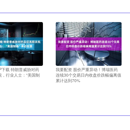
P下载 特朗普威胁对药
我要配资 股价严重异动！博瑞医药
税，行业人士：“美国制
连续30个交易日内收盘价跌幅偏离值
累计达到70%