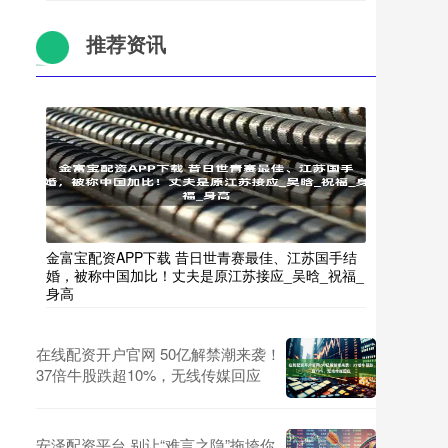
推荐资讯
金富宝配资APP下载 昔日世青赛最佳、江苏国手结
婚，被称中国加比！丈夫是原江苏接应_吴晗_祝福_
身高
在线配资开户官网 50亿解禁潮来袭！
37倍牛股跌超10%，无线传媒回应
安泽配资平台 别让“难言之隐”拖垮你