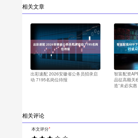
相关文章
出彩速配 2026安徽省公务员招录启
智富配资AP
动 7195名岗位待报
品征高额关
造”未必实惠
相关评论
本文评分
*