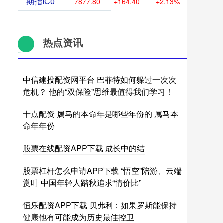
期指IC0
7877.80
+164.40
+2.13%
热点资讯
中信建投配资网平台 巴菲特如何躲过一次次
危机？ 他的“双保险”思维最值得我们学习！
十点配资 属马的本命年是哪些年份的 属马本
命年年份
股票在线配资APP下载 成长中的结
股票杠杆怎么申请APP下载 “悟空”陪游、云端
赏叶 中国年轻人踏秋追求“情价比”
恒乐配资APP下载 贝弗利：如果罗斯能保持
健康他有可能成为历史最佳控卫