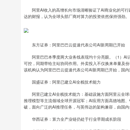
阿里AI收入的高增长向市场清晰验证了AI商业化的可行
达的财报，认为全球头部厂商对算力的投资依然保持强劲。
东方证券：阿里巴巴云提速代表公司AI新周期已开始
阿里巴巴本季度两大业务线表现均十分亮眼。（1）AI云增
可控，同期带给主站协同作用。外卖投入不仅换来单量及份
该机构认为阿里巴巴云提速代表公司AI新周期已开始，国内
国盛证券：阿里已建立AI全栈技术能力
阿里已建立AI全栈技术能力：基础设施方面阿里云全球
推理模型等主流领域全球开源冠军；AI应用方面高德地图、钉
破，面向广泛的AI推理任务，与英伟达的架构兼容，由国
华西证券：算力全产业链仍处于行业早期成长阶段