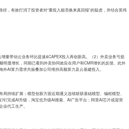
路径，有效打消了投资者对“重投入能否换来真回报”的疑虑，并结合英伟
量带动云业务环比提速&CAPEX投入再创新高。（2）外卖业务亏损
额明显增长，同期已看到外卖协同效应在用户和CMR增长的反馈。此外
海外AI算力需求共振叠加公司维持高额算力及云基建投入。
布局持续扩展；模型创新方面近期通义连续斩获基础模型、编程模型、
钉完成AI升级，淘宝也升级AI搜索、AI广告平台；阿里AI芯片或迎突
内企业代工生产。