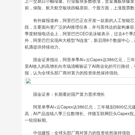
上一交易日小幅缩量。行业板块多数收涨，贵金属板块爆发
前，保险、航天航空板块跌幅居前。个股方面，上涨股票数量超
有外媒报道称，阿里巴巴正在开发一款新的人工智能芯片
段，主要面向更广泛的AI推理任务，并与英伟达的架构兼容。
季度财报电话会上，阿里巴巴CEO吴泳铭表示，过去4个季度
外，阿里巴巴实现AI大模型“N连发”，新启用8个数据中心
机遇提供持续动力。
国金证券指出，阿里单季AI+云Capex达386亿元，三
里AI收入的高增长向市场清晰验证了AI商业化的可行路径
报，认为全球头部厂商对算力的投资依然保持强劲。
国金证券：长期看好国产算力需求增长
阿里单季AI+云Capex达386亿元，三年规划3800亿
高，AI产品连续八季三位数增长。伴随互联网巨头Capex
一轮招标期。
中信建投：全球头部厂商对算力的投资依然保持强劲