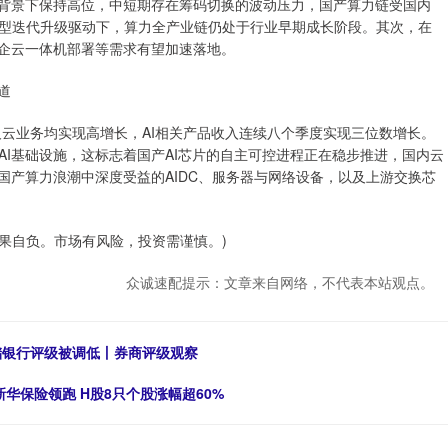
背景下保持高位，中短期存在筹码切换的波动压力，国产算力链受国内
型迭代升级驱动下，算力全产业链仍处于行业早期成长阶段。其次，在
政企云一体机部署等需求有望加速落地。
道
云业务均实现高增长，AI相关产品收入连续八个季度实现三位数增长。
I基础设施，这标志着国产AI芯片的自主可控进程正在稳步推进，国内云
国产算力浪潮中深度受益的AIDC、服务器与网络设备，以及上游交换芯
自负。市场有风险，投资需谨慎。)
众诚速配提示：文章来自网络，不代表本站观点。
邮储银行评级被调低丨券商评级观察
华保险领跑 H股8只个股涨幅超60%