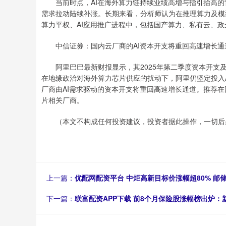
当前时点，AI在海外算力链持续业绩高增与指引抬高的
需求拉动陆续补涨。长期来看，分析师认为在推理算力及模
算力平权、AI应用推广进程中，包括国产算力、私有云、
中信证券：国内云厂商的AI资本开支将重回高速增长通
阿里巴巴最新财报显示，其2025年第二季度资本开支及
在地缘政治对海外算力芯片供应的扰动下，阿里仍坚定投入A
厂商由AI需求驱动的资本开支将重回高速增长通道。推荐在
片相关厂商。
（本文不构成任何投资建议，投资者据此操作，一切后果
上一篇：
优配网配资平台 中炬高新目标价涨幅超80% 
下一篇：
联富配资APP下载 前8个月保险股涨幅榜出炉：新