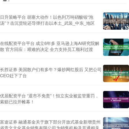
日升策略平台 胡塞大动作！以色列万吨硝酸铵“泡
汤”？击沉货轮还导弹打击以本土_武装_中东_地区
在线配资平台平台 成立6年多 亚马逊上海AI研究院解
散 官方回应：艰难的决定 全力支持员工顺利过渡
长胜证券 美国散户们有多牛？爆炒网红股后 又把公司
CEO赶下了台
优居配资平台 “退市不免责”！恒立实业被监管重罚，
索赔已拉开帷幕！
富途证券 融通基金关于旗下部分开放式基金新增贵州
省贵文文化基金销售有限公司为销售机构及开通相关