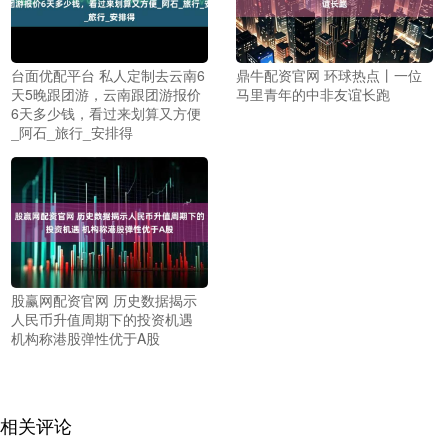
台面优配平台 私人定制去云南6
鼎牛配资官网 环球热点丨一位
天5晚跟团游，云南跟团游报价
马里青年的中非友谊长跑
6天多少钱，看过来划算又方便
_阿石_旅行_安排得
股赢网配资官网 历史数据揭示
人民币升值周期下的投资机遇
机构称港股弹性优于A股
相关评论