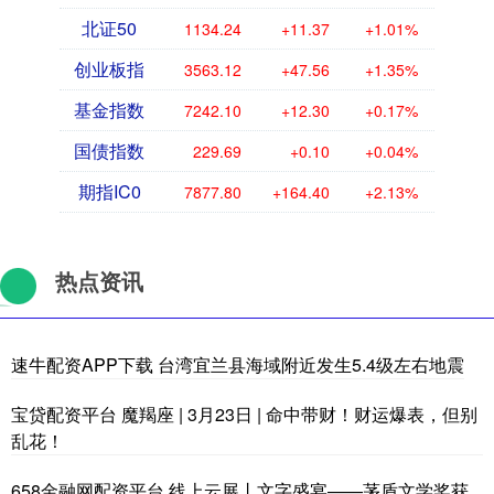
北证50
1134.24
+11.37
+1.01%
创业板指
3563.12
+47.56
+1.35%
基金指数
7242.10
+12.30
+0.17%
国债指数
229.69
+0.10
+0.04%
期指IC0
7877.80
+164.40
+2.13%
热点资讯
速牛配资APP下载 台湾宜兰县海域附近发生5.4级左右地震
宝贷配资平台 魔羯座 | 3月23日 | 命中带财！财运爆表，但别
乱花！
658金融网配资平台 线上云展丨文字盛宴——茅盾文学奖获