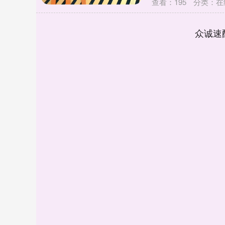
查看：
195
分类：
在
众诚速