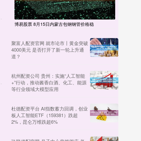
博易股票 8月15日内蒙古包钢钢管价格稳
聚富人配资官网 就市论市丨黄金突破
4000美元 是否打开了新一轮上升通
道？
杭州配资公司 贵州：实施“人工智能
+”行动，推动酱香白酒、化工、能源
等行业领域大模型应用
杜德配资平台 AI指数蓄力回调，创业
板人工智能ETF（159381）跌超
2%，昆仑万维跌超6%