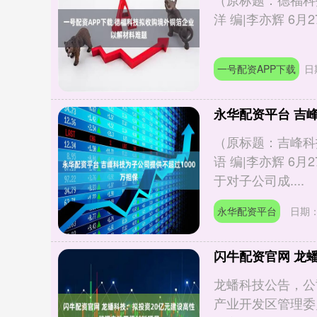
洋 编|李亦辉 6月27
一号配资APP下载
日
永华配资平台 吉
（原标题：吉峰科技
语 编|李亦辉 6
于对子公司成....
永华配资平台
日期：
闪牛配资官网 龙
龙蟠科技公告，公
产业开发区管理委