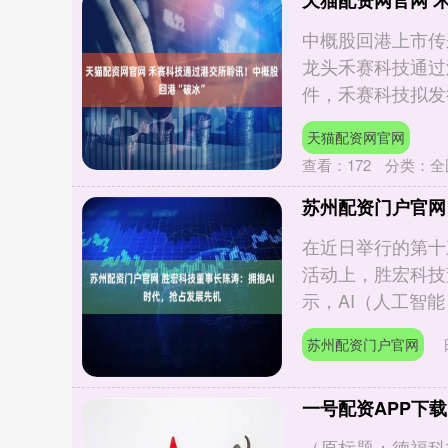
天猫配资网官网 
中概股回港上市传
龙头禾赛科技通过
件，禾赛科技拟发行不
天猫配资网官网
查看：
172
分类：
全
苏州配资门户官网
在近日举行的第十
活动上，胜宏科技
示，AI（人工智能）
苏州配资门户官网
一号配资APP下
（原标题：德福科