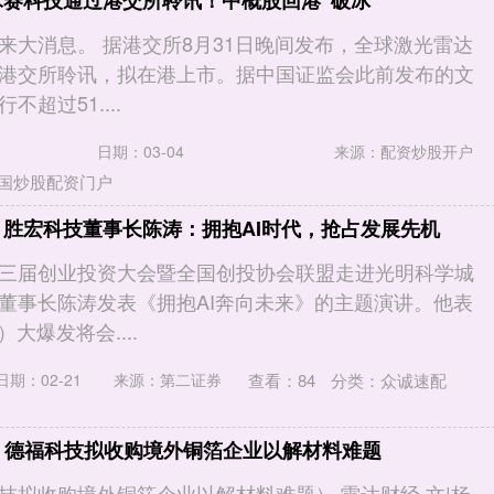
禾赛科技通过港交所聆讯！中概股回港“破冰”
来大消息。 据港交所8月31日晚间发布，全球激光雷达
港交所聆讯，拟在港上市。据中国证监会此前发布的文
超过51....
日期：03-04
来源：配资炒股开户
国炒股配资门户
 胜宏科技董事长陈涛：拥抱AI时代，抢占发展先机
三届创业投资大会暨全国创投协会联盟走进光明科学城
董事长陈涛发表《拥抱AI奔向未来》的主题演讲。他表
大爆发将会....
查看：
84
分类：
众诚速配
日期：02-21
来源：第二证券
载 德福科技拟收购境外铜箔企业以解材料难题
技拟收购境外铜箔企业以解材料难题） 雷达财经 文|杨