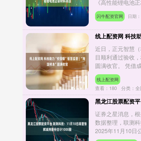
《高性能锂电池正极
闪牛配资官网
日期：0
线上配资网 科技助
近日，正元智慧（3
目顺利通过验收，
圆满收官。 凭借成熟
线上配资网
查看：
180
分类：
全
黑龙江股票配资平台
证券之星消息，根
数据整理，联测科
2025年11月10日公.