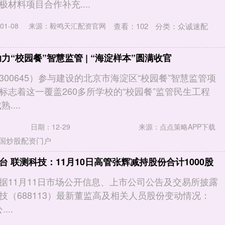
材料项目合作补充....
查看：
102
分类：
众诚速配
1-08
来源：毅鸣天汇配资官网
力“校园餐”智慧监管 | “海淀样本”圆满收官
00645）参与建设的北京市海淀区“校园餐”智慧监管项
标志着这一覆盖260多所学校的“校园餐”监管民生工程
....
日期：12-29
来源：点点策略APP下载
国炒股配资门户
 联测科技：11月10日高管张辉减持股份合计1000股
据11月11日市场公开信息、上市公司公告及交易所披露
技（688113）最新董监高及相关人员股份变动情况：
...