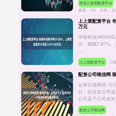
黑龙江股票配资平台
查看：
151
分类：
全
上上策配资平台 华
万元
华脉科技(60304
元，振幅7.87%
....
上上策配资平台
日期
配资公司唯信网 
证券日报网讯 1
日，仅存在公司或
公司及子公司未对合
配资公司唯信网