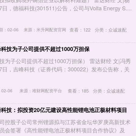
日，德福科技(301511)公告，公司与Volta Energy S....
查看：
122
分类：
众诚速配
期：02-06
来源：米升网配资官网
峰科技为子公司提供不超过1000万担保
为子公司提供不超过1000万担保） 雷达财经 文|冯秀
月27日，吉峰科技（证券代码：300022）发布公告称，关
查看：
185
分类：
众诚速配
02-06
来源：堆财网配资平台
蟠科技：拟投资20亿元建设高性能锂电池正极材料项目
司控股子公司常州锂源拟与江苏省金坛华罗庚高新技术
员会签署《高性能锂电池正极材料项目合作协议》及