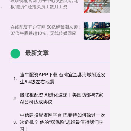
玖联优配官网 月子中心突然闭店 老
板“隐身” 还拖欠员工数月工资
在线配资开户官网 50亿解禁潮来袭！
37倍牛股跌超10%，无线传媒回应
最新文章
速牛配资APP下载 台湾宜兰县海域附近发
1、
生5.4级左右地震
股涨柜配资 AI进化速递丨美国防部与7家
2、
AI公司达成协议
中信建投配资网平台 巴菲特如何躲过一次
次危机？ 他的“双保险”思维最值得我们学
3、
习！