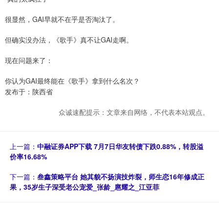
很显然，GAI早就不在乎是否淘汰了。
但确实没办法，《歌手》真不让GAI走啊。
现在问题来了：
你认为GAI最终能在《歌手》拿到什么名次？
发布于：陕西省
众诚速配提示：文章来自网络，不代表本站观点。
上一篇：
中融证券APP下载 7月7日华友转债下跌0.88%，转股溢
价率16.68%
下一篇：
叁鑫策略平台 她其貌不扬演技炸裂，师生恋16年修成正
果，35岁生子深受老公宠爱_张龄_扈耀之_江亚菲