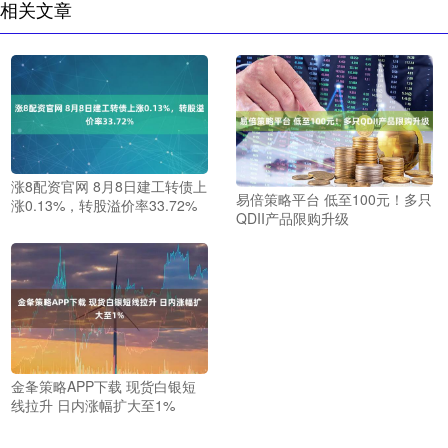
相关文章
涨8配资官网 8月8日建工转债上
易倍策略平台 低至100元！多只
涨0.13%，转股溢价率33.72%
QDII产品限购升级
金夆策略APP下载 现货白银短
线拉升 日内涨幅扩大至1%